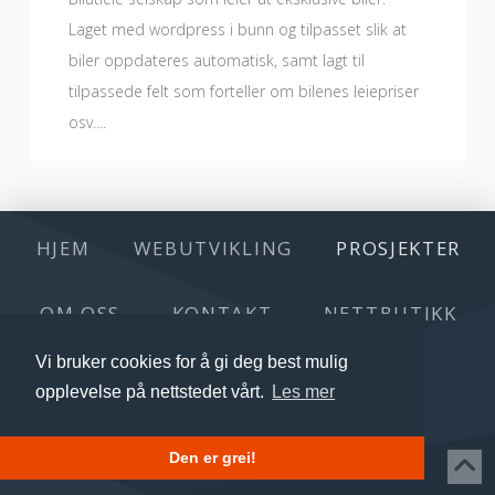
Laget med wordpress i bunn og tilpasset slik at
biler oppdateres automatisk, samt lagt til
tilpassede felt som forteller om bilenes leiepriser
osv....
HJEM
WEBUTVIKLING
PROSJEKTER
OM OSS
KONTAKT
NETTBUTIKK
Vi bruker cookies for å gi deg best mulig
TEST TABELL
opplevelse på nettstedet vårt.
Les mer
BULLYARD SERVICES © 2026
Den er grei!
Personvern