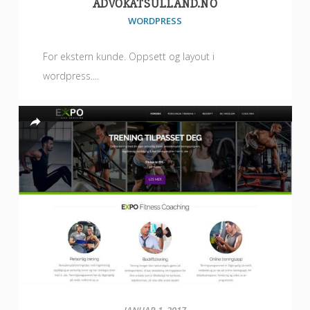
ADVOKATSULLAND.NO
WORDPRESS
For ekstern kunde. Oppsett og layout i
wordpress....