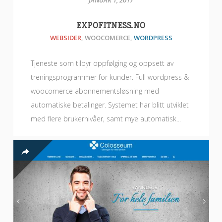
JANUAR 1, 2017
EXPOFITNESS.NO
WEBSIDER
,
WOOCOMERCE
,
WORDPRESS
Tjeneste som tilbyr oppfølging og oppsett av
treningsprogrammer for kunder. Full wordpress &
woocomerce abonnementsløsning med
automatiske betalinger. Systemet har blitt utviklet
med flere brukernivåer, samt mye automatisk...