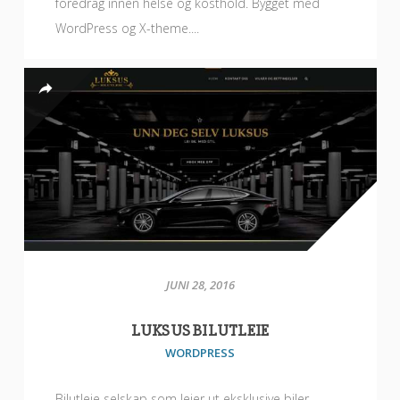
foredrag innen helse og kosthold. Bygget med
WordPress og X-theme....
JUNI 28, 2016
LUKSUS BILUTLEIE
WORDPRESS
Bilutleie selskap som leier ut eksklusive biler.