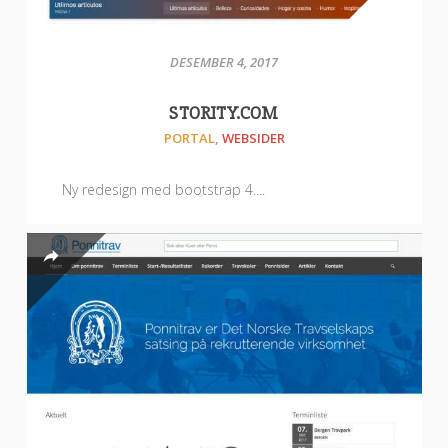
DESEMBER 4, 2017
STORITY.COM
PORTAL
,
WEBSIDER
Ny redesign med bootstrap 4....