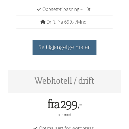
Oppsett/tilpasning – 10t
Drift: fra 699.- /Mnd
Se tilgjengelige maler
Webhotell / drift
fra 299.-
per mnd
Optimalisert for wordpress