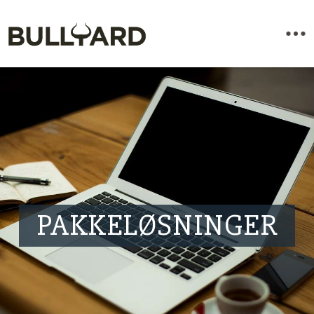
PAKKE​LØSNINGER