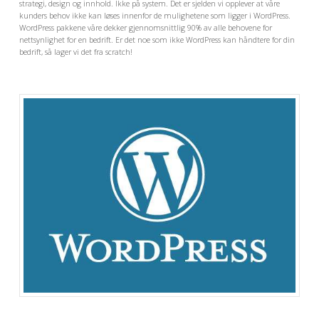
strategi, design og innhold. Ikke på system. Det er sjelden vi opplever at våre
kunders behov ikke kan løses innenfor de mulighetene som ligger i WordPress.
WordPress pakkene våre dekker gjennomsnittlig 90% av alle behovene for
nettsynlighet for en bedrift. Er det noe som ikke WordPress kan håndtere for din
bedrift, så lager vi det fra scratch!