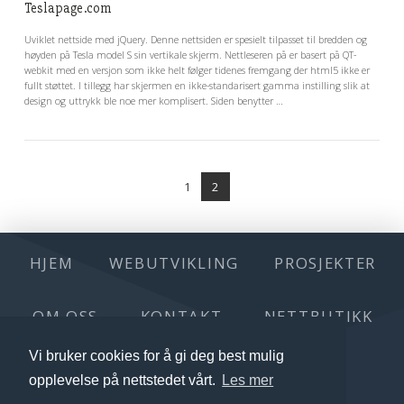
Teslapage.com
Uviklet nettside med jQuery. Denne nettsiden er spesielt tilpasset til bredden og
høyden på Tesla model S sin vertikale skjerm. Nettleseren på er basert på QT-
webkit med en versjon som ikke helt følger tidenes fremgang der html5 ikke er
fullt støttet. I tillegg har skjermen en ikke-standarisert gamma instilling slik at
design og uttrykk ble noe mer komplisert. Siden benytter …
1
2
HJEM
WEBUTVIKLING
PROSJEKTER
OM OSS
KONTAKT
NETTBUTIKK
VIS INNLEGG
Vi bruker cookies for å gi deg best mulig
TEST TABELL
opplevelse på nettstedet vårt.
Les mer